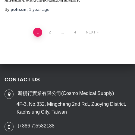
By
pohsun
,
1 year
ago
1
2
…
4
NEXT
CONTACT US
新揚行實業有限公司(Cosmo Medical Supply)
4F-3, No.332, Mingcheng 2nd Rd., Zuoying District,
Kaohsiung City, Taiwan
(+886 7)5582188