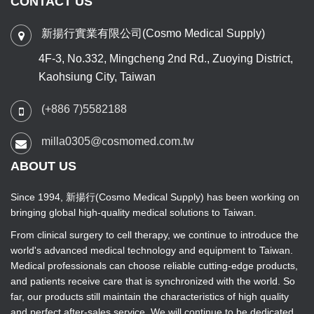
CONTACT US
新揚行實業有限公司(Cosmo Medical Supply)
4F-3, No.332, Mingcheng 2nd Rd., Zuoying District,
Kaohsiung City, Taiwan
(+886 7)5582188
milla0305@cosmomed.com.tw
ABOUT US
Since 1994, 新揚行(Cosmo Medical Supply) has been working on
bringing global high-quality medical solutions to Taiwan.
From clinical surgery to cell therapy, we continue to introduce the
world's advanced medical technology and equipment to Taiwan.
Medical professionals can choose reliable cutting-edge products,
and patients receive care that is synchronized with the world. So
far, our products still maintain the characteristics of high quality
and perfect after-sales service. We will continue to be dedicated