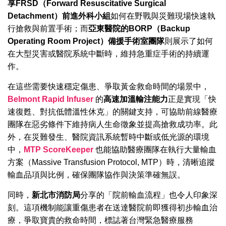
享FRSD（Forward Resuscitative Surgical
Detachment）前進外科小組
如何在野戰與災難現場快速執
行搶救與前置手術；而
亞東醫院的BORP（Backup
Operating Room Project）備援手術室團隊
則展示了如何
在大型災害或醫院系統中斷時，維持急重症手術的持續運
作。
在這些需要快速穩定傷患、爭取黃金救命時間的場景中，
Belmont Rapid Infuser
的
高速加溫輸注能力
正是實現「快
速復甦、對抗低體溫性休克」的關鍵支持，可協助前線醫療
團隊在惡劣條件下維持病人生命徵象並提高搶救成功率。此
外，在災難發生、醫院資訊系統暫時中斷或低光源的環境
中，
MTP ScoreKeeper
也能協助醫療團隊在執行大量輸血
方案（Massive Transfusion Protocol, MTP）時，清晰追蹤
輸血品項與比例，確保團隊協作與決策準確無誤。
同時，
新北市消防局
分享的「院前輸血流程」也令人印象深
刻。這項機制能讓重傷患者在送達醫院前即獲得初步輸血治
療，爭取寶貴的救命時間，標誌著台灣緊急醫療服務