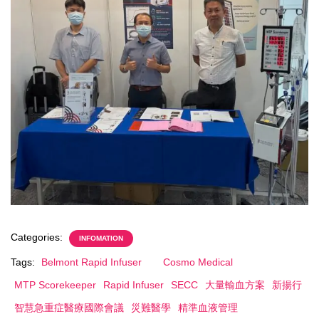
Categories:
INFOMATION
Tags:
Belmont Rapid Infuser
Cosmo Medical
MTP Scorekeeper
Rapid Infuser
SECC
大量輸血方案
新揚行
智慧急重症醫療國際會議
災難醫學
精準血液管理