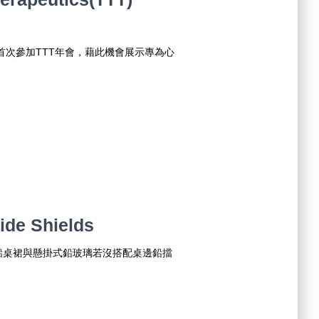
首次參加TTT年會，藉此機會展示專為心
Side Shields
鉛桌裙與懸掛式鉛玻璃若沒搭配桌邊鉛擋