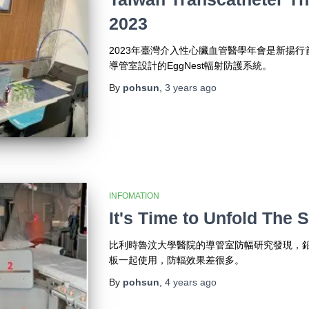
2023
2023年臺灣介入性心臟血管醫學年會是新揚行
導管室設計的EggNest輻射防護系統。
By
pohsun
,
3 years
ago
INFOMATION
It's Time to Unfold The 
比利時魯汶大學醫院的導管室防幅研究發現，
板一起使用，防輻效果差很多。
By
pohsun
,
4 years
ago