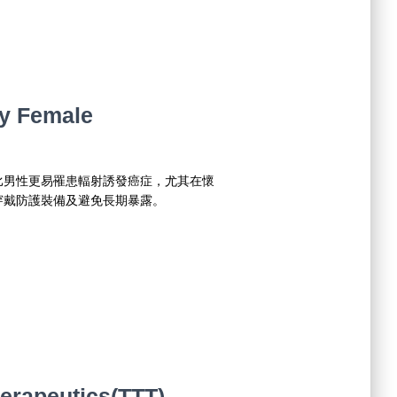
by Female
比男性更易罹患輻射誘發癌症，尤其在懷
穿戴防護裝備及避免長期暴露。
erapeutics(TTT)