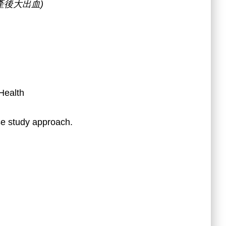
後大出血)
Health
se study approach.