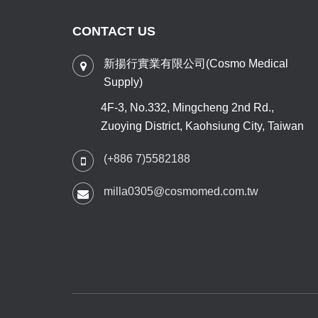
CONTACT US
新揚行實業有限公司(Cosmo Medical
Supply)
4F-3, No.332, Mingcheng 2nd Rd.,
Zuoying District, Kaohsiung City, Taiwan
(+886 7)5582188
milla0305@cosmomed.com.tw