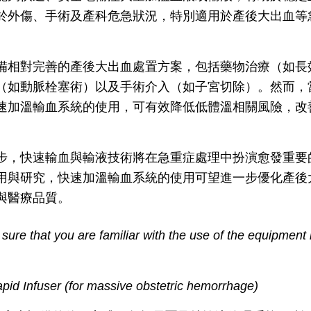
於外傷、手術及產科危急狀況，特別適用於產後大出血等
備相對完善的產後大出血處置方案，包括藥物治療（如長
（如動脈栓塞術）以及手術介入（如子宮切除）。然而，
速加溫輸血系統的使用，可有效降低低體溫相關風險，改
步，快速輸血與輸液技術將在急重症處理中扮演愈發重要
用與研究，快速加溫輸血系統的使用可望進一步優化產後
與醫療品質。
re that you are familiar with the use of the equipment in
id Infuser (for massive obstetric hemorrhage)