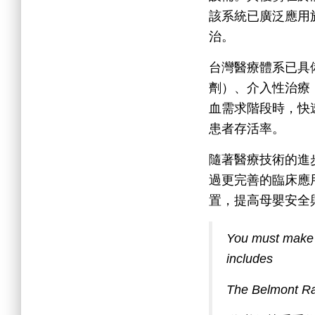
該系統已廣泛應用
治。
台灣醫療體系已具
劑）、介入性治療
血需求階段時，快
患者存活率。
隨著醫療技術的進
過更完善的臨床應
置，提高母嬰安全
You must make su
includes
The Belmont Rap