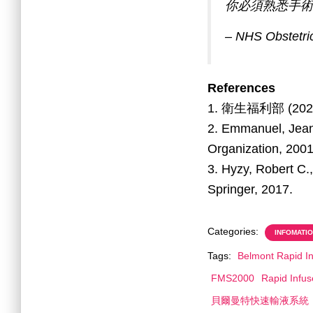
你必須熟悉手術
– NHS Obstet
References
1. 衛生福利部 (202
2. Emmanuel, Jea
Organization, 2001
3. Hyzy, Robert C.
Springer, 2017.
Categories:
INFOMATI
Tags:
Belmont Rapid In
FMS2000
Rapid Infus
貝爾曼特快速輸液系統