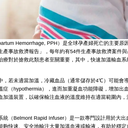
partum Hemorrhage, PPH）是全球孕產婦死亡的主
生產事故救濟報告」，每年約有54件生產事故救濟案件與
治療對於搶救此類患者至關重要，其中，快速加溫輸血系
中，若未適當加溫，冷藏血品（通常儲存於4℃）可能會
症（hypothermia），進而加重凝血功能障礙，增加
血加溫裝置，以確保輸注血液的溫度維持在適當範圍內，
（Belmont Rapid Infuser）是一款專門設計用於
能夠快速、安全地輸注大量加溫血液或輸液，有助於穩定