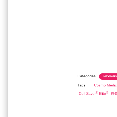
Categories:
INFOMATI
Tags:
Cosmo Medic
®
®
Cell Saver
Elite
自