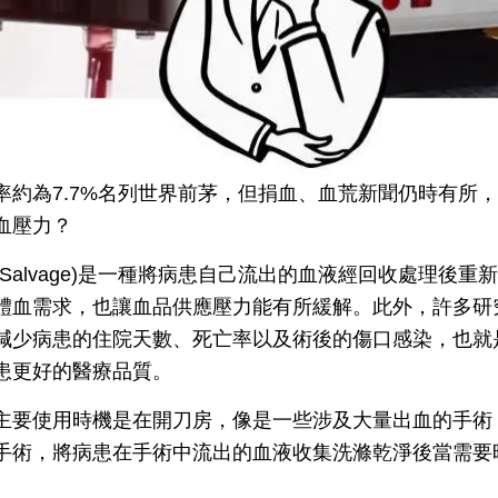
率約為7.7%名列世界前茅，但捐血、血荒新聞仍時有所
血壓力？
ll Salvage)是一種將病患自己流出的血液經回收處理後
體血需求，也讓血品供應壓力能有所緩解。此外，許多研
減少病患的住院天數、死亡率以及術後的傷口感染，也就
患更好的醫療品質。
主要使用時機是在開刀房，像是一些涉及大量出血的手術
手術，將病患在手術中流出的血液收集洗滌乾淨後當需要