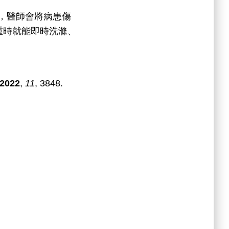
，醫師會將病患傷
嚴重時就能即時洗滌、
2022
,
11
, 3848.